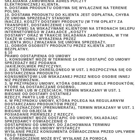
SKŁADANIA ZAMÓWIENIA ADRES POCZTY
ELEKTRONICZNEJ KLIENTA.
9. DOSTAWA PRODUKTU ODBYWA SIĘ WYŁĄCZNIE NA TERENIE
POLSKI.
10. DOSTAWA PRODUKTU DO KLIENTA JEST ODPŁATNA, CHYBA
ŻE UMOWA SPRZEDAŻY STANOWI
INACZEJ. KOSZTY DOSTAWY PRODUKTU (W TYM OPŁATY ZA
TRANSPORT, DOSTARCZENIE I USŁUGI
POCZTOWE) SĄ WSKAZYWANE KLIENTOWI NA STRONACH SKLEPU
INTERNETOWEGO W ZAKŁADCE „KOSZTY
DOSTAWY” ORAZ W TRAKCIE SKŁADANIA ZAMÓWIENIA, W TYM
TAKŻE W CHWILI WYRAŻENIA PRZEZ
KLIENTA WOLI ZWIĄZANIA SIĘ UMOWĄ SPRZEDAŻY.
11. ODBIÓR OSOBISTY PRODUKTU PRZEZ KLIENTA JEST
BEZPŁATNY.
§ 10
PRAWO ODSTĄPIENIA OD UMOWY
1. KONSUMENT MOŻE W TERMINIE 14 DNI ODSTĄPIĆ OD UMOWY
SPRZEDAŻY BEZ PODANIA
JAKIEJKOLWIEK PRZYCZYNY.
2. BIEG TERMINU OKREŚLONEGO W UST. 1 ROZPOCZYNA SIĘ OD
DOSTARCZENIA PRODUKTU
KONSUMENTOWI LUB WSKAZANEJ PRZEZ NIEGO OSOBIE INNEJ
NIŻ PRZEWOŹNIK.
3. W PRZYPADKU UMOWY, KTÓRA OBEJMUJE WIELE PRODUKTÓW,
KTÓRE SĄ DOSTARCZANE OSOBNO,
PARTIAMI LUB W CZĘŚCIACH, TERMIN WSKAZANY W UST. 1
BIEGNIE OD DOSTAWY OSTATNIEJ
RZECZY, PARTII LUB CZĘŚCI.
4. W PRZYPADKU UMOWY, KTÓRA POLEGA NA REGULARNYM
DOSTARCZANIU PRODUKTÓW PRZEZ
CZAS OZNACZONY (PRENUMERATA), TERMIN WSKAZANY W UST. 1
BIEGNIE OD OBJĘCIA W
POSIADANIE PIERWSZEJ Z RZECZY.
5. KONSUMENT MOŻE ODSTĄPIĆ OD UMOWY, SKŁADAJĄC
SPRZEDAWCY OŚWIADCZENIE O
ODSTĄPIENIU OD UMOWY. DO ZACHOWANIA TERMINU
ODSTĄPIENIA OD UMOWY WYSTARCZY
WYSŁANIE PRZEZ KONSUMENTA OŚWIADCZENIA PRZED UPŁYWEM
TEGO TERMINU.
6. OŚWIADCZENIE MOŻE BYĆ WYSŁANE ZA POMOCĄ