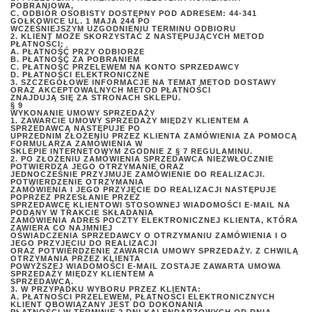
POBRANIOWA,
C. ODBIÓR OSOBISTY DOSTĘPNY POD ADRESEM: 44-341
GOŁKOWICE UL. 1 MAJA 244 PO
WCZEŚNIEJSZYM UZGODNIENIU TERMINU ODBIORU
2. KLIENT MOŻE SKORZYSTAĆ Z NASTĘPUJĄCYCH METOD
PŁATNOŚCI:
A. PŁATNOŚĆ PRZY ODBIORZE
B. PŁATNOŚĆ ZA POBRANIEM
C. PŁATNOŚĆ PRZELEWEM NA KONTO SPRZEDAWCY
D. PŁATNOŚCI ELEKTRONICZNE
3. SZCZEGÓŁOWE INFORMACJE NA TEMAT METOD DOSTAWY
ORAZ AKCEPTOWALNYCH METOD PŁATNOŚCI
ZNAJDUJĄ SIĘ ZA STRONACH SKLEPU.
§ 9
WYKONANIE UMOWY SPRZEDAŻY
1. ZAWARCIE UMOWY SPRZEDAŻY MIĘDZY KLIENTEM A
SPRZEDAWCĄ NASTĘPUJE PO
UPRZEDNIM ZŁOŻENIU PRZEZ KLIENTA ZAMÓWIENIA ZA POMOCĄ
FORMULARZA ZAMÓWIENIA W
SKLEPIE INTERNETOWYM ZGODNIE Z § 7 REGULAMINU.
2. PO ZŁOŻENIU ZAMÓWIENIA SPRZEDAWCA NIEZWŁOCZNIE
POTWIERDZA JEGO OTRZYMANIE ORAZ
JEDNOCZEŚNIE PRZYJMUJE ZAMÓWIENIE DO REALIZACJI.
POTWIERDZENIE OTRZYMANIA
ZAMÓWIENIA I JEGO PRZYJĘCIE DO REALIZACJI NASTĘPUJE
POPRZEZ PRZESŁANIE PRZEZ
SPRZEDAWCĘ KLIENTOWI STOSOWNEJ WIADOMOŚCI E-MAIL NA
PODANY W TRAKCIE SKŁADANIA
ZAMÓWIENIA ADRES POCZTY ELEKTRONICZNEJ KLIENTA, KTÓRA
ZAWIERA CO NAJMNIEJ
OŚWIADCZENIA SPRZEDAWCY O OTRZYMANIU ZAMÓWIENIA I O
JEGO PRZYJĘCIU DO REALIZACJI
ORAZ POTWIERDZENIE ZAWARCIA UMOWY SPRZEDAŻY. Z CHWILĄ
OTRZYMANIA PRZEZ KLIENTA
POWYŻSZEJ WIADOMOŚCI E-MAIL ZOSTAJE ZAWARTA UMOWA
SPRZEDAŻY MIĘDZY KLIENTEM A
SPRZEDAWCĄ.
3. W PRZYPADKU WYBORU PRZEZ KLIENTA:
A. PŁATNOŚCI PRZELEWEM, PŁATNOŚCI ELEKTRONICZNYCH
KLIENT OBOWIĄZANY JEST DO DOKONANIA