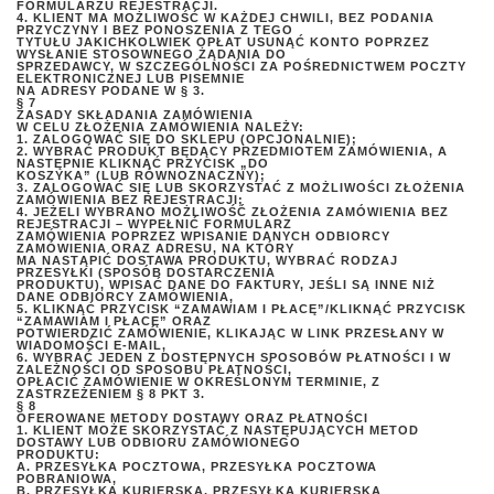
FORMULARZU REJESTRACJI.
4. KLIENT MA MOŻLIWOŚĆ W KAŻDEJ CHWILI, BEZ PODANIA
PRZYCZYNY I BEZ PONOSZENIA Z TEGO
TYTUŁU JAKICHKOLWIEK OPŁAT USUNĄĆ KONTO POPRZEZ
WYSŁANIE STOSOWNEGO ŻĄDANIA DO
SPRZEDAWCY, W SZCZEGÓLNOŚCI ZA POŚREDNICTWEM POCZTY
ELEKTRONICZNEJ LUB PISEMNIE
NA ADRESY PODANE W § 3.
§ 7
ZASADY SKŁADANIA ZAMÓWIENIA
W CELU ZŁOŻENIA ZAMÓWIENIA NALEŻY:
1. ZALOGOWAĆ SIĘ DO SKLEPU (OPCJONALNIE);
2. WYBRAĆ PRODUKT BĘDĄCY PRZEDMIOTEM ZAMÓWIENIA, A
NASTĘPNIE KLIKNĄĆ PRZYCISK „DO
KOSZYKA” (LUB RÓWNOZNACZNY);
3. ZALOGOWAĆ SIĘ LUB SKORZYSTAĆ Z MOŻLIWOŚCI ZŁOŻENIA
ZAMÓWIENIA BEZ REJESTRACJI;
4. JEŻELI WYBRANO MOŻLIWOŚĆ ZŁOŻENIA ZAMÓWIENIA BEZ
REJESTRACJI – WYPEŁNIĆ FORMULARZ
ZAMÓWIENIA POPRZEZ WPISANIE DANYCH ODBIORCY
ZAMÓWIENIA ORAZ ADRESU, NA KTÓRY
MA NASTĄPIĆ DOSTAWA PRODUKTU, WYBRAĆ RODZAJ
PRZESYŁKI (SPOSÓB DOSTARCZENIA
PRODUKTU), WPISAĆ DANE DO FAKTURY, JEŚLI SĄ INNE NIŻ
DANE ODBIORCY ZAMÓWIENIA,
5. KLIKNĄĆ PRZYCISK “ZAMAWIAM I PŁACĘ”/KLIKNĄĆ PRZYCISK
“ZAMAWIAM I PŁACĘ” ORAZ
POTWIERDZIĆ ZAMÓWIENIE, KLIKAJĄC W LINK PRZESŁANY W
WIADOMOŚCI E-MAIL,
6. WYBRAĆ JEDEN Z DOSTĘPNYCH SPOSOBÓW PŁATNOŚCI I W
ZALEŻNOŚCI OD SPOSOBU PŁATNOŚCI,
OPŁACIĆ ZAMÓWIENIE W OKREŚLONYM TERMINIE, Z
ZASTRZEŻENIEM § 8 PKT 3.
§ 8
OFEROWANE METODY DOSTAWY ORAZ PŁATNOŚCI
1. KLIENT MOŻE SKORZYSTAĆ Z NASTĘPUJĄCYCH METOD
DOSTAWY LUB ODBIORU ZAMÓWIONEGO
PRODUKTU:
A. PRZESYŁKA POCZTOWA, PRZESYŁKA POCZTOWA
POBRANIOWA,
B. PRZESYŁKA KURIERSKA, PRZESYŁKA KURIERSKA