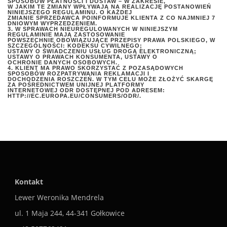
SPOSOBÓW PŁATNOŚCI I DOSTAW – W ZAKRESIE,
W JAKIM TE ZMIANY WPŁYWAJĄ NA REALIZACJĘ POSTANOWIEŃ
NINIEJSZEGO REGULAMINU. O KAŻDEJ
ZMIANIE SPRZEDAWCA POINFORMUJE KLIENTA Z CO NAJMNIEJ 7
DNIOWYM WYPRZEDZENIEM.
3. W SPRAWACH NIEUREGULOWANYCH W NINIEJSZYM
REGULAMINIE MAJĄ ZASTOSOWANIE
POWSZECHNIE OBOWIĄZUJĄCE PRZEPISY PRAWA POLSKIEGO, W
SZCZEGÓLNOŚCI: KODEKSU CYWILNEGO;
USTAWY O ŚWIADCZENIU USŁUG DROGĄ ELEKTRONICZNĄ;
USTAWY O PRAWACH KONSUMENTA, USTAWY O
OCHRONIE DANYCH OSOBOWYCH.
4. KLIENT MA PRAWO SKORZYSTAĆ Z POZASĄDOWYCH
SPOSOBÓW ROZPATRYWANIA REKLAMACJI I
DOCHODZENIA ROSZCZEŃ. W TYM CELU MOŻE ZŁOŻYĆ SKARGĘ
ZA POŚREDNICTWEM UNIJNEJ PLATFORMY
INTERNETOWEJ ODR DOSTĘPNEJ POD ADRESEM:
HTTP://EC.EUROPA.EU/CONSUMERS/ODR/.
Kontakt
Lewer Weronika Mendrela
ul. 1 Maja 244, 44-341 Gołkowice