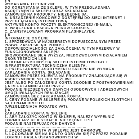
§ 4
WYMAGANIA TECHNICZNE
DO KORZYSTANIA ZE SKLEPU, W TYM PRZEGLĄDANIA
ASORTYMENTU SKLEPU ORAZ SKŁADANIA
ZAMÓWIEŃ NA PRODUKTY, NIEZBĘDNE SĄ:
A. URZĄDZENIE KOŃCOWE Z DOSTĘPEM DO SIECI INTERNET I
PRZEGLĄDARKĄ INTERNETOWĄ
AKTYWNE KONTO POCZTY ELEKTRONICZNEJ (E-MAIL),
B. WŁĄCZONA OBSŁUGA PLIKÓW COOKIES,,
C. ZAINSTALOWANY PROGRAM FLASHPLAYER.
§ 5
INFORMACJE OGÓLNE
1. SPRZEDAWCA W NAJSZERSZYM DOPUSZCZALNYM PRZEZ
PRAWO ZAKRESIE NIE PONOSI
ODPOWIEDZIALNOŚCI ZA ZAKŁÓCENIA W TYM PRZERWY W
FUNKCJONOWANIU SKLEPU
SPOWODOWANE SIŁĄ WYŻSZĄ, NIEDOZWOLONYM DZIAŁANIEM
OSÓB TRZECICH LUB
NIEKOMPATYBILNOŚCIĄ SKLEPU INTERNETOWEGO Z
INFRASTRUKTURĄ TECHNICZNĄ KLIENTA.
2. PRZEGLĄDANIE ASORTYMENTU SKLEPU NIE WYMAGA
ZAKŁADANIA KONTA. SKŁADANIE
ZAMÓWIEŃ PRZEZ KLIENTA NA PRODUKTY ZNAJDUJĄCE SIĘ W
ASORTYMENCIE SKLEPU MOŻLIWE
JEST ALBO PO ZAŁOŻENIU KONTA ZGODNIE Z POSTANOWIENIAMI
§ 6 REGULAMINU ALBO PRZEZ
PODANIE NIEZBĘDNYCH DANYCH OSOBOWYCH I ADRESOWYCH
UMOŻLIWIAJĄCYCH REALIZACJĘ
ZAMÓWIENIA BEZ ZAKŁADANIA KONTA.
3. CENY PODANE W SKLEPIE SĄ PODANE W POLSKICH ZŁOTYCH I
SĄ CENAMI BRUTTO
(UWZGLĘDNIAJĄ PODATEK VAT).
§ 6
ZAKŁADANIE KONTA W SKLEPIE
1. ABY ZAŁOŻYĆ KONTO W SKLEPIE, NALEŻY WYPEŁNIĆ
FORMULARZ REJESTRACJI. NIEZBĘDNE JEST
PODANIE NASTĘPUJĄCYCH DANYCH
…………………………………………………………
2. ZAŁOŻENIE KONTA W SKLEPIE JEST DARMOWE.
3. LOGOWANIE SIĘ NA KONTO ODBYWA SIĘ POPRZEZ PODANIE
LOGINU I HASŁA USTANOWIONYCH W