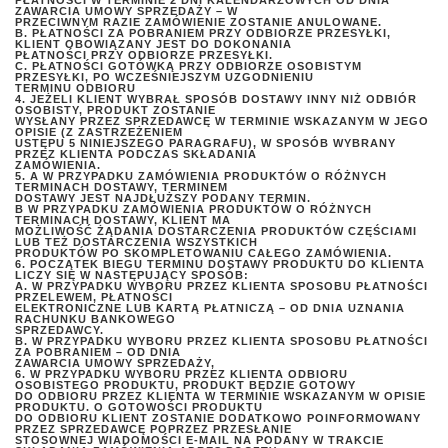
PŁATNOŚCI W TERMINIE 2 DNI KALENDARZOWYCH OD DNIA
ZAWARCIA UMOWY SPRZEDAŻY – W
PRZECIWNYM RAZIE ZAMÓWIENIE ZOSTANIE ANULOWANE.
B. PŁATNOŚCI ZA POBRANIEM PRZY ODBIORZE PRZESYŁKI,
KLIENT OBOWIĄZANY JEST DO DOKONANIA
PŁATNOŚCI PRZY ODBIORZE PRZESYŁKI.
C. PŁATNOŚCI GOTÓWKĄ PRZY ODBIORZE OSOBISTYM
PRZESYŁKI, PO WCZEŚNIEJSZYM UZGODNIENIU
TERMINU ODBIORU
4. JEŻELI KLIENT WYBRAŁ SPOSÓB DOSTAWY INNY NIŻ ODBIÓR
OSOBISTY, PRODUKT ZOSTANIE
WYSŁANY PRZEZ SPRZEDAWCĘ W TERMINIE WSKAZANYM W JEGO
OPISIE (Z ZASTRZEŻENIEM
USTĘPU 5 NINIEJSZEGO PARAGRAFU), W SPOSÓB WYBRANY
PRZEZ KLIENTA PODCZAS SKŁADANIA
ZAMÓWIENIA.
5. A W PRZYPADKU ZAMÓWIENIA PRODUKTÓW O RÓŻNYCH
TERMINACH DOSTAWY, TERMINEM
DOSTAWY JEST NAJDŁUŻSZY PODANY TERMIN.
B W PRZYPADKU ZAMÓWIENIA PRODUKTÓW O RÓŻNYCH
TERMINACH DOSTAWY, KLIENT MA
MOŻLIWOŚĆ ŻĄDANIA DOSTARCZENIA PRODUKTÓW CZĘŚCIAMI
LUB TEŻ DOSTARCZENIA WSZYSTKICH
PRODUKTÓW PO SKOMPLETOWANIU CAŁEGO ZAMÓWIENIA.
6. POCZĄTEK BIEGU TERMINU DOSTAWY PRODUKTU DO KLIENTA
LICZY SIĘ W NASTĘPUJĄCY SPOSÓB:
A. W PRZYPADKU WYBORU PRZEZ KLIENTA SPOSOBU PŁATNOŚCI
PRZELEWEM, PŁATNOŚCI
ELEKTRONICZNE LUB KARTĄ PŁATNICZĄ – OD DNIA UZNANIA
RACHUNKU BANKOWEGO
SPRZEDAWCY.
B. W PRZYPADKU WYBORU PRZEZ KLIENTA SPOSOBU PŁATNOŚCI
ZA POBRANIEM – OD DNIA
ZAWARCIA UMOWY SPRZEDAŻY,
6. W PRZYPADKU WYBORU PRZEZ KLIENTA ODBIORU
OSOBISTEGO PRODUKTU, PRODUKT BĘDZIE GOTOWY
DO ODBIORU PRZEZ KLIENTA W TERMINIE WSKAZANYM W OPISIE
PRODUKTU. O GOTOWOŚCI PRODUKTU
DO ODBIORU KLIENT ZOSTANIE DODATKOWO POINFORMOWANY
PRZEZ SPRZEDAWCĘ POPRZEZ PRZESŁANIE
STOSOWNEJ WIADOMOŚCI E-MAIL NA PODANY W TRAKCIE