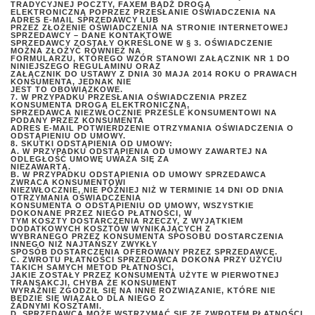
TRADYCYJNEJ POCZTY, FAXEM BĄDŹ DROGĄ
ELEKTRONICZNĄ POPRZEZ PRZESŁANIE OŚWIADCZENIA NA
ADRES E-MAIL SPRZEDAWCY LUB
PRZEZ ZŁOŻENIE OŚWIADCZENIA NA STRONIE INTERNETOWEJ
SPRZEDAWCY – DANE KONTAKTOWE
SPRZEDAWCY ZOSTAŁY OKREŚLONE W § 3. OŚWIADCZENIE
MOŻNA ZŁOŻYĆ RÓWNIEŻ NA
FORMULARZU, KTÓREGO WZÓR STANOWI ZAŁĄCZNIK NR 1 DO
NINIEJSZEGO REGULAMINU ORAZ
ZAŁĄCZNIK DO USTAWY Z DNIA 30 MAJA 2014 ROKU O PRAWACH
KONSUMENTA, JEDNAK NIE
JEST TO OBOWIĄZKOWE.
7. W PRZYPADKU PRZESŁANIA OŚWIADCZENIA PRZEZ
KONSUMENTA DROGĄ ELEKTRONICZNĄ,
SPRZEDAWCA NIEZWŁOCZNIE PRZEŚLE KONSUMENTOWI NA
PODANY PRZEZ KONSUMENTA
ADRES E-MAIL POTWIERDZENIE OTRZYMANIA OŚWIADCZENIA O
ODSTĄPIENIU OD UMOWY.
8. SKUTKI ODSTĄPIENIA OD UMOWY:
A. W PRZYPADKU ODSTĄPIENIA OD UMOWY ZAWARTEJ NA
ODLEGŁOŚĆ UMOWĘ UWAŻA SIĘ ZA
NIEZAWARTĄ.
B. W PRZYPADKU ODSTĄPIENIA OD UMOWY SPRZEDAWCA
ZWRACA KONSUMENTOWI
NIEZWŁOCZNIE, NIE PÓŹNIEJ NIŻ W TERMINIE 14 DNI OD DNIA
OTRZYMANIA OŚWIADCZENIA
KONSUMENTA O ODSTĄPIENIU OD UMOWY, WSZYSTKIE
DOKONANE PRZEZ NIEGO PŁATNOŚCI, W
TYM KOSZTY DOSTARCZENIA RZECZY, Z WYJĄTKIEM
DODATKOWYCH KOSZTÓW WYNIKAJĄCYCH Z
WYBRANEGO PRZEZ KONSUMENTA SPOSOBU DOSTARCZENIA
INNEGO NIŻ NAJTAŃSZY ZWYKŁY
SPOSÓB DOSTARCZENIA OFEROWANY PRZEZ SPRZEDAWCĘ.
C. ZWROTU PŁATNOŚCI SPRZEDAWCA DOKONA PRZY UŻYCIU
TAKICH SAMYCH METOD PŁATNOŚCI,
JAKIE ZOSTAŁY PRZEZ KONSUMENTA UŻYTE W PIERWOTNEJ
TRANSAKCJI, CHYBA ŻE KONSUMENT
WYRAŹNIE ZGODZIŁ SIĘ NA INNE ROZWIĄZANIE, KTÓRE NIE
BĘDZIE SIĘ WIĄZAŁO DLA NIEGO Z
ŻADNYMI KOSZTAMI.
D. SPRZEDAWCA MOŻE WSTRZYMAĆ SIĘ ZE ZWROTEM PŁATNOŚCI