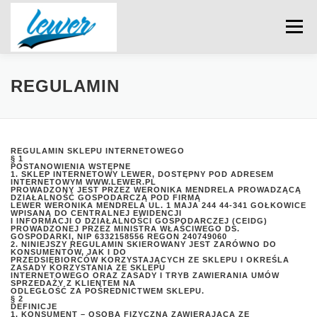
Przejdź
do
Menu
treści
O NAS
SKLEP INTERNETOWY
REGULAMIN
DOMENY I HOSTING
KONTAKT
KOSZYK
REGULAMIN SKLEPU INTERNETOWEGO
§ 1
POSTANOWIENIA WSTĘPNE
1. SKLEP INTERNETOWY LEWER, DOSTĘPNY POD ADRESEM
INTERNETOWYM WWW.LEWER.PL
ZAMÓWIENIE
PROWADZONY JEST PRZEZ WERONIKA MENDRELA PROWADZĄCĄ
DZIAŁALNOŚĆ GOSPODARCZĄ POD FIRMĄ
LEWER WERONIKA MENDRELA UL. 1 MAJA 244 44-341 GOŁKOWICE
WPISANĄ DO CENTRALNEJ EWIDENCJI
I INFORMACJI O DZIAŁALNOŚCI GOSPODARCZEJ (CEIDG)
PROWADZONEJ PRZEZ MINISTRA WŁAŚCIWEGO DS.
GOSPODARKI, NIP 6332158556 REGON 240749060
2. NINIEJSZY REGULAMIN SKIEROWANY JEST ZARÓWNO DO
KONSUMENTÓW, JAK I DO
PRZEDSIĘBIORCÓW KORZYSTAJĄCYCH ZE SKLEPU I OKREŚLA
ZASADY KORZYSTANIA ZE SKLEPU
INTERNETOWEGO ORAZ ZASADY I TRYB ZAWIERANIA UMÓW
SPRZEDAŻY Z KLIENTEM NA
ODLEGŁOŚĆ ZA POŚREDNICTWEM SKLEPU.
§ 2
DEFINICJE
1. KONSUMENT – OSOBA FIZYCZNA ZAWIERAJĄCA ZE