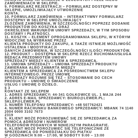
ZAMÓWIENIACH W SKLEPIE.
9. FORMULARZ REJESTRACJI – FORMULARZ DOSTĘPNY W
SKLEPIE, UMOŻLIWIAJĄCY UTWORZENIE
KONTA.
10. FORMULARZ ZAMÓWIENIA – INTERAKTYWNY FORMULARZ
DOSTĘPNY W SKLEPIE UMOŻLIWIAJĄCY
ZŁOŻENIE ZAMÓWIENIA, W SZCZEGÓLNOŚCI POPRZEZ DODANIE
PRODUKTÓW DO KOSZYKA ORAZ
OKREŚLENIE WARUNKÓW UMOWY SPRZEDAŻY, W TYM SPOSOBU
DOSTAWY I PŁATNOŚCI.
11. KOSZYK – ELEMENT OPROGRAMOWANIA SKLEPU, W KTÓRYM
WIDOCZNE SĄ WYBRANE PRZEZ
KLIENTA PRODUKTY DO ZAKUPU, A TAKŻE ISTNIEJE MOŻLIWOŚĆ
USTALENIA I MODYFIKACJI
DANYCH ZAMÓWIENIA, W SZCZEGÓLNOŚCI ILOŚCI PRODUKTÓW.
12. PRODUKT – DOSTĘPNA W SKLEPIE RZECZ RUCHOMA/USŁUGA
BĘDĄCA PRZEDMIOTEM UMOWY
SPRZEDAŻY MIĘDZY KLIENTEM A SPRZEDAWCĄ.
13. UMOWA SPRZEDAŻY – UMOWA SPRZEDAŻY PRODUKTU
ZAWIERANA ALBO ZAWARTA MIĘDZY
KLIENTEM A SPRZEDAWCĄ ZA POŚREDNICTWEM SKLEPU
INTERNETOWEGO. PRZEZ UMOWĘ
SPRZEDAŻY ROZUMIE SIĘ TEŻ – STOSOWANIE DO CECH
PRODUKTU – UMOWĘ O ŚWIADCZENIE
USŁUG I UMOWĘ O DZIEŁO.
§ 3
KONTAKT ZE SKLEPEM
1. ADRES SPRZEDAWCY: 44-341 GOŁKOWICE UL. 1 MAJA 244
2. ADRES E-MAIL SPRZEDAWCY: BIURO@LEWER.PL;
SKLEP@LEWER.PL
3. NUMER TELEFONU SPRZEDAWCY: +48 507762421
4. NUMER RACHUNKU BANKOWEGO SPRZEDAWCY: MBANK 74 1140
2004 0000 3102 7673
2319
5. KLIENT MOŻE POROZUMIEWAĆ SIĘ ZE SPRZEDAWCĄ ZA
POMOCĄ ADRESÓW I NUMERÓW
TELEFONÓW PODANYCH W NINIEJSZYM PARAGRAFIE.
6. KLIENT MOŻE POROZUMIEĆ SIĘ TELEFONICZNIE ZE
SPRZEDAWCĄ OD PONIEDZIAŁKU DO PIĄTKU
W GODZINACH 9:00 – 17:00, W SOBOTY 9:00 – 13:00