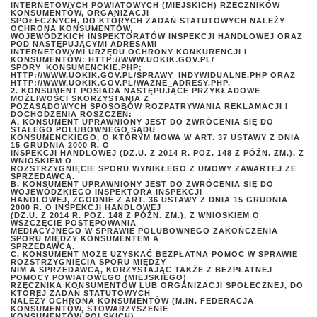
INTERNETOWYCH POWIATOWYCH (MIEJSKICH) RZECZNIKÓW
KONSUMENTÓW, ORGANIZACJI
SPOŁECZNYCH, DO KTÓRYCH ZADAŃ STATUTOWYCH NALEŻY
OCHRONA KONSUMENTÓW,
WOJEWÓDZKICH INSPEKTORATÓW INSPEKCJI HANDLOWEJ ORAZ
POD NASTĘPUJĄCYMI ADRESAMI
INTERNETOWYMI URZĘDU OCHRONY KONKURENCJI I
KONSUMENTÓW: HTTP://WWW.UOKIK.GOV.PL/
SPORY_KONSUMENCKIE.PHP;
HTTP://WWW.UOKIK.GOV.PL/SPRAWY_INDYWIDUALNE.PHP ORAZ
HTTP://WWW.UOKIK.GOV.PL/WAZNE_ADRESY.PHP.
2. KONSUMENT POSIADA NASTĘPUJĄCE PRZYKŁADOWE
MOŻLIWOŚCI SKORZYSTANIA Z
POZASĄDOWYCH SPOSOBÓW ROZPATRYWANIA REKLAMACJI I
DOCHODZENIA ROSZCZEŃ:
A. KONSUMENT UPRAWNIONY JEST DO ZWRÓCENIA SIĘ DO
STAŁEGO POLUBOWNEGO SĄDU
KONSUMENCKIEGO, O KTÓRYM MOWA W ART. 37 USTAWY Z DNIA
15 GRUDNIA 2000 R. O
INSPEKCJI HANDLOWEJ (DZ.U. Z 2014 R. POZ. 148 Z PÓŹN. ZM.), Z
WNIOSKIEM O
ROZSTRZYGNIĘCIE SPORU WYNIKŁEGO Z UMOWY ZAWARTEJ ZE
SPRZEDAWCĄ.
B. KONSUMENT UPRAWNIONY JEST DO ZWRÓCENIA SIĘ DO
WOJEWÓDZKIEGO INSPEKTORA INSPEKCJI
HANDLOWEJ, ZGODNIE Z ART. 36 USTAWY Z DNIA 15 GRUDNIA
2000 R. O INSPEKCJI HANDLOWEJ
(DZ.U. Z 2014 R. POZ. 148 Z PÓŹN. ZM.), Z WNIOSKIEM O
WSZCZĘCIE POSTĘPOWANIA
MEDIACYJNEGO W SPRAWIE POLUBOWNEGO ZAKOŃCZENIA
SPORU MIĘDZY KONSUMENTEM A
SPRZEDAWCĄ.
C. KONSUMENT MOŻE UZYSKAĆ BEZPŁATNĄ POMOC W SPRAWIE
ROZSTRZYGNIĘCIA SPORU MIĘDZY
NIM A SPRZEDAWCĄ, KORZYSTAJĄC TAKŻE Z BEZPŁATNEJ
POMOCY POWIATOWEGO (MIEJSKIEGO)
RZECZNIKA KONSUMENTÓW LUB ORGANIZACJI SPOŁECZNEJ, DO
KTÓREJ ZADAŃ STATUTOWYCH
NALEŻY OCHRONA KONSUMENTÓW (M.IN. FEDERACJA
KONSUMENTÓW, STOWARZYSZENIE
KONSUMENTÓW POLSKICH).