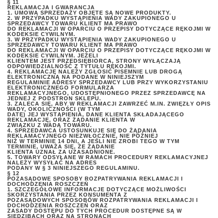
§ 11
REKLAMACJA I GWARANCJA
1. UMOWĄ SPRZEDAŻY OBJĘTE SĄ NOWE PRODUKTY.
2. W PRZYPADKU WYSTĄPIENIA WADY ZAKUPIONEGO U
SPRZEDAWCY TOWARU KLIENT MA PRAWO
DO REKLAMACJI W OPARCIU O PRZEPISY DOTYCZĄCE RĘKOJMI W
KODEKSIE CYWILNYM.
3. W PRZYPADKU WYSTĄPIENIA WADY ZAKUPIONEGO U
SPRZEDAWCY TOWARU KLIENT MA PRAWO
DO REKLAMACJI W OPARCIU O PRZEPISY DOTYCZĄCE RĘKOJMI W
KODEKSIE CYWILNYM. JEŻELI
KLIENTEM JEST PRZEDSIĘBIORCA, STRONY WYŁĄCZAJĄ
ODPOWIEDZIALNOŚĆ Z TYTUŁU RĘKOJMI.
4. REKLAMACJĘ NALEŻY ZGŁOSIĆ PISEMNIE LUB DROGĄ
ELEKTRONICZNĄ NA PODANE W NINIEJSZYM
REGULAMINIE ADRESY SPRZEDAWCY LUB PRZY WYKORZYSTANIU
ELEKTRONICZNEGO FORMULARZA
REKLAMACYJNEGO, UDOSTĘPNIONEGO PRZEZ SPRZEDAWCĘ NA
JEDNEJ Z PODSTRON SKLEPU.
3. ZALECA SIĘ, ABY W REKLAMACJI ZAWRZEĆ M.IN. ZWIĘZŁY OPIS
WADY, OKOLICZNOŚCI (W TYM
DATĘ) JEJ WYSTĄPIENIA, DANE KLIENTA SKŁADAJĄCEGO
REKLAMACJĘ, ORAZ ŻĄDANIE KLIENTA W
ZWIĄZKU Z WADĄ TOWARU.
4. SPRZEDAWCA USTOSUNKUJE SIĘ DO ŻĄDANIA
REKLAMACYJNEGO NIEZWŁOCZNIE, NIE PÓŹNIEJ
NIŻ W TERMINIE 14 DNI, A JEŚLI NIE ZROBI TEGO W TYM
TERMINIE, UWAŻA SIĘ, ŻE ŻĄDANIE
KLIENTA UZNAŁ ZA UZASADNIONE.
5. TOWARY ODSYŁANE W RAMACH PROCEDURY REKLAMACYJNEJ
NALEŻY WYSYŁAĆ NA ADRES
PODANY W § 3 NINIEJSZEGO REGULAMINU.
§ 12
POZASĄDOWE SPOSOBY ROZPATRYWANIA REKLAMACJI I
DOCHODZENIA ROSZCZEŃ
1. SZCZEGÓŁOWE INFORMACJE DOTYCZĄCE MOŻLIWOŚCI
SKORZYSTANIA PRZEZ KONSUMENTA Z
POZASĄDOWYCH SPOSOBÓW ROZPATRYWANIA REKLAMACJI I
DOCHODZENIA ROSZCZEŃ ORAZ
ZASADY DOSTĘPU DO TYCH PROCEDUR DOSTĘPNE SĄ W
SIEDZIBACH ORAZ NA STRONACH