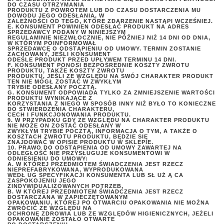
DO CZASU OTRZYMANIA
PRODUKTU Z POWROTEM LUB DO CZASU DOSTARCZENIA MU
DOWODU JEGO ODESŁANIA, W
ZALEŻNOŚCI OD TEGO, KTÓRE ZDARZENIE NASTĄPI WCZEŚNIEJ.
E. KONSUMENT POWINIEN ODESŁAĆ PRODUKT NA ADRES
SPRZEDAWCY PODANY W NINIEJSZYM
REGULAMINIE NIEZWŁOCZNIE, NIE PÓŹNIEJ NIŻ 14 DNI OD DNIA,
W KTÓRYM POINFORMOWAŁ
SPRZEDAWCĘ O ODSTĄPIENIU OD UMOWY. TERMIN ZOSTANIE
ZACHOWANY, JEŚLI KONSUMENT
ODEŚLE PRODUKT PRZED UPŁYWEM TERMINU 14 DNI.
F. KONSUMENT PONOSI BEZPOŚREDNIE KOSZTY ZWROTU
PRODUKTU, TAKŻE KOSZTY ZWROTU
PRODUKTU, JEŚLI ZE WZGLĘDU NA SWÓJ CHARAKTER PRODUKT
TEN NIE MÓGŁ ZOSTAĆ W ZWYKŁYM
TRYBIE ODESŁANY POCZTĄ.
G. KONSUMENT ODPOWIADA TYLKO ZA ZMNIEJSZENIE WARTOŚCI
PRODUKTU WYNIKAJĄCE Z
KORZYSTANIA Z NIEGO W SPOSÓB INNY NIŻ BYŁO TO KONIECZNE
DO STWIERDZENIA CHARAKTERU,
CECH I FUNKCJONOWANIA PRODUKTU.
9. W PRZYPADKU GDY ZE WZGLĘDU NA CHARAKTER PRODUKTU
NIE MOŻE ON ZOSTAĆ ODESŁANY W
ZWYKŁYM TRYBIE POCZTĄ, INFORMACJA O TYM, A TAKŻE O
KOSZTACH ZWROTU PRODUKTU, BĘDZIE SIĘ
ZNAJDOWAĆ W OPISIE PRODUKTU W SKLEPIE.
10. PRAWO DO ODSTĄPIENIA OD UMOWY ZAWARTEJ NA
ODLEGŁOŚĆ NIE PRZYSŁUGUJE KONSUMENTOWI W
ODNIESIENIU DO UMOWY:
A. W KTÓREJ PRZEDMIOTEM ŚWIADCZENIA JEST RZECZ
NIEPREFABRYKOWANA, WYPRODUKOWANA
WEDŁ UG SPECYFIKACJI KONSUMENTA LUB SŁ UŻ Ą CA
ZASPOKOJENIU JEGO
ZINDYWIDUALIZOWANYCH POTRZEB,
B. W KTÓREJ PRZEDMIOTEM ŚWIADCZENIA JEST RZECZ
DOSTARCZANA W ZAPIECZĘTOWANYM
OPAKOWANIU, KTÓREJ PO OTWARCIU OPAKOWANIA NIE MOŻNA
ZWRÓCIĆ ZE WZGLĘDU NA
OCHRONĘ ZDROWIA LUB ZE WZGLĘDÓW HIGIENICZNYCH, JEŻELI
OPAKOWANIE ZOSTAŁO OTWARTE