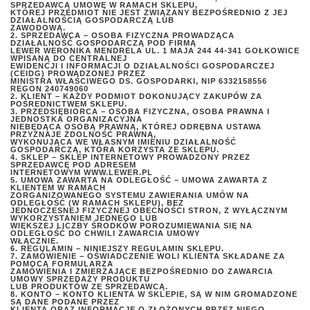
SPRZEDAWCĄ UMOWĘ W RAMACH SKLEPU,
KTÓREJ PRZEDMIOT NIE JEST ZWIĄZANY BEZPOŚREDNIO Z JEJ
DZIAŁALNOŚCIĄ GOSPODARCZĄ LUB
ZAWODOWĄ.
2. SPRZEDAWCA – OSOBA FIZYCZNA PROWADZĄCA
DZIAŁALNOŚĆ GOSPODARCZĄ POD FIRMĄ
LEWER WERONIKA MENDRELA UL. 1 MAJA 244 44-341 GOŁKOWICE
WPISANĄ DO CENTRALNEJ
EWIDENCJI I INFORMACJI O DZIAŁALNOŚCI GOSPODARCZEJ
(CEIDG) PROWADZONEJ PRZEZ
MINISTRA WŁAŚCIWEGO DS. GOSPODARKI, NIP 6332158556
REGON 240749060
2. KLIENT – KAŻDY PODMIOT DOKONUJĄCY ZAKUPÓW ZA
POŚREDNICTWEM SKLEPU.
3. PRZEDSIĘBIORCA – OSOBA FIZYCZNA, OSOBA PRAWNA I
JEDNOSTKA ORGANIZACYJNA
NIEBĘDĄCA OSOBĄ PRAWNĄ, KTÓREJ ODRĘBNA USTAWA
PRZYZNAJE ZDOLNOŚĆ PRAWNĄ,
WYKONUJĄCA WE WŁASNYM IMIENIU DZIAŁALNOŚĆ
GOSPODARCZĄ, KTÓRA KORZYSTA ZE SKLEPU.
4. SKLEP – SKLEP INTERNETOWY PROWADZONY PRZEZ
SPRZEDAWCĘ POD ADRESEM
INTERNETOWYM WWW.LEWER.PL
5. UMOWA ZAWARTA NA ODLEGŁOŚĆ – UMOWA ZAWARTA Z
KLIENTEM W RAMACH
ZORGANIZOWANEGO SYSTEMU ZAWIERANIA UMÓW NA
ODLEGŁOŚĆ (W RAMACH SKLEPU), BEZ
JEDNOCZESNEJ FIZYCZNEJ OBECNOŚCI STRON, Z WYŁĄCZNYM
WYKORZYSTANIEM JEDNEGO LUB
WIĘKSZEJ LICZBY ŚRODKÓW POROZUMIEWANIA SIĘ NA
ODLEGŁOŚĆ DO CHWILI ZAWARCIA UMOWY
WŁĄCZNIE.
6. REGULAMIN – NINIEJSZY REGULAMIN SKLEPU.
7. ZAMÓWIENIE – OŚWIADCZENIE WOLI KLIENTA SKŁADANE ZA
POMOCĄ FORMULARZA
ZAMÓWIENIA I ZMIERZAJĄCE BEZPOŚREDNIO DO ZAWARCIA
UMOWY SPRZEDAŻY PRODUKTU
LUB PRODUKTÓW ZE SPRZEDAWCĄ.
8. KONTO – KONTO KLIENTA W SKLEPIE, SĄ W NIM GROMADZONE
SĄ DANE PODANE PRZEZ
KLIENTA ORAZ INFORMACJE O ZŁOŻONYCH PRZEZ NIEGO