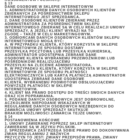
§ 13
DANE OSOBOWE W SKLEPIE INTERNETOWYM
1. ADMINISTRATOREM DANYCH OSOBOWYCH KLIENTÓW
ZBIERANYCH ZA POŚREDNICTWEM SKLEPU
INTERNETOWEGO JEST SPRZEDAWCA.
2. DANE OSOBOWE KLIENTÓW ZBIERANE PRZEZ
ADMINISTRATORA ZA POŚREDNICTWEM SKLEPU
INTERNETOWEGO ZBIERANE SĄ W CELU REALIZACJI UMOWY
SPRZEDAŻY, A JEŻELI KLIENT WYRAZI NA TO
ZGODĘ – TAKŻE W CELU MARKETINGOWYM.
3. ODBIORCAMI DANYCH OSOBOWYCH KLIENTÓW SKLEPU
INTERNETOWEGO MOGĄ BYĆ:
A. W PRZYPADKU KLIENTA, KTÓRY KORZYSTA W SKLEPIE
INTERNETOWYM ZE SPOSOBU DOSTAWY
PRZESYŁKĄ POCZTOWĄ LUB PRZESYŁKĄ KURIERSKĄ,
ADMINISTRATOR UDOSTĘPNIA ZEBRANE DANE
OSOBOWE KLIENTA WYBRANEMU PRZEWOŹNIKOWI LUB
POŚREDNIKOWI REALIZUJĄCEMU
PRZESYŁKI NA ZLECENIE ADMINISTRATORA.
B. W PRZYPADKU KLIENTA, KTÓRY KORZYSTA W SKLEPIE
INTERNETOWYM ZE SPOSOBU PŁATNOŚCI
ELEKTRONICZNYCH LUB KARTĄ PŁATNICZĄ ADMINISTRATOR
UDOSTĘPNIA ZEBRANE DANE OSOBOWE
KLIENTA, WYBRANEMU PODMIOTOWI OBSŁUGUJĄCEMU
POWYŻSZE PŁATNOŚCI W SKLEPIE
INTERNETOWYM.
4. KLIENT MA PRAWO DOSTĘPU DO TREŚCI SWOICH DANYCH
ORAZ ICH POPRAWIANIA.
5. PODANIE DANYCH OSOBOWYCH JEST DOBROWOLNE,
ACZKOLWIEK NIEPODANIE WSKAZANYCH W
REGULAMINIE DANYCH OSOBOWYCH NIEZBĘDNYCH DO
ZAWARCIA UMOWY SPRZEDAŻY SKUTKUJE
BRAKIEM MOŻLIWOŚCI ZAWARCIA TEJŻE UMOWY.
§ 14
POSTANOWIENIA KOŃCOWE
1. UMOWY ZAWIERANE POPRZEZ SKLEP INTERNETOWY
ZAWIERANE SĄ W JĘZYKU POLSKIM.
2. SPRZEDAWCA ZASTRZEGA SOBIE PRAWO DO DOKONYWANIA
ZMIAN REGULAMINU Z WAŻNYCH
PRZYCZYN TO JEST: ZMIANY PRZEPISÓW PRAWA, ZMIANY