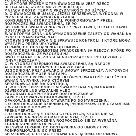
PO DOSTARCZENIU,
C. W KTÓRE PRZEDMIOTEM ŚWIADCZENIA JEST RZECZ
ULEGAJĄCA SZYBKIEMU ZEPSUCIU LUB
MAJĄCA KRÓTKI TERMIN PRZYDATNOŚCI DO UŻYCIA,
D. O ŚWIADCZENIE USŁUG, JEŻELI SPRZEDAWCA WYKONAŁ W
PEŁNI USŁUGĘ ZA WYRAŹNĄ ZGODĄ
KONSUMENTA, KTÓRY ZOSTAŁ POINFORMOWANY PRZEZ
ROZPOCZĘCIEM ŚWIADCZENIA, ŻE PO
SPEŁNIENIU ŚWIADCZENIA PRZEZ SPRZEDAWCĘ UTRACI PRAWO
ODSTĄPIENIA OD UMOWY,
E. W KTÓRYM CENA LUB WYNAGRODZENIE ZALEŻY OD WAHAŃ NA
RYNKU FINANSOWYM, NAD
KTÓRYM SPRZEDAWCA NIE SPRAWUJE KONTROLI, I KTÓRE MOGĄ
WYSTĄPIĆ PRZED UPŁYWEM
TERMINU DO ODSTĄPIENIA OD UMOWY,
F. W KTÓREJ PRZEDMIOTEM ŚWIADCZENIA SĄ RZECZY, KTÓRE PO
DOSTARCZENIU, ZE WZGLĘDU NA
SWÓJ CHARAKTER, ZOSTAJĄ NIEROZŁĄCZNIE POŁĄCZONE Z
INNYMI RZECZAMI,
G. W KTÓREJ PRZEDMIOTEM ŚWIADCZENIA SĄ NAPOJE
ALKOHOLOWE, KTÓRYCH CENA ZOSTAŁA
UZGODNIONA PRZY ZAWARCIU UMOWY SPRZEDAŻY, A KTÓRYCH
DOSTARCZENIE MOŻE NASTĄPIĆ
DOPIERO PO UPŁYWIE 30 DNI I KTÓRYCH WARTOŚĆ ZALEŻY OD
WAHAŃ NA RYNKU, NAD KTÓRYMI
SPRZEDAWCA NIE MA KONTROLI,
H. W KTÓREJ PRZEDMIOTEM ŚWIADCZENIA SĄ NAGRANIA
DŹWIĘKOWE LUB WIZUALNE ALBO
PROGRAMY KOMPUTEROWE DOSTARCZANE W
ZAPIECZĘTOWANYM OPAKOWANIU, JEŻELI
OPAKOWANIE ZOSTAŁO OTWARTE PO DOSTARCZENIU,
I. O DOSTARCZANIE DZIENNIKÓW, PERIODYKÓW LUB CZASOPISM,
Z WYJĄTKIEM UMOWY O
PRENUMERATĘ,
J. O DOSTARCZENIE TREŚCI CYFROWYCH, KTÓRE NIE SĄ
ZAPISANE NA NOŚNIKU MATERIALNYM, JEŻELI
SPEŁNIANIE ŚWIADCZENIA ROZPOCZĘŁO SIĘ ZA WYRAŹNĄ
ZGODĄ KONSUMENTA PRZED
UPŁYWEM TERMINU DO ODSTĄPIENIA OD UMOWY I PO
POINFORMOWANIU GO PRZEZ
SPRZEDAWCĘ O UTRACIE PRAWA ODSTĄPIENIA OD UMOWY,