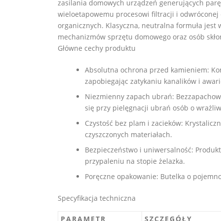
zasilania domowych urządzeń generujących parę
wieloetapowemu procesowi filtracji i odwróconej 
organicznych. Klasyczna, neutralna formuła jes
mechanizmów sprzętu domowego oraz osób skłonn
Główne cechy produktu
Absolutna ochrona przed kamieniem: Ko
zapobiegając zatykaniu kanalików i awar
Niezmienny zapach ubrań: Bezzapachowa 
się przy pielęgnacji ubrań osób o wrażliwe
Czystość bez plam i zacieków: Krystalic
czyszczonych materiałach.
Bezpieczeństwo i uniwersalność: Produkt
przypaleniu na stopie żelazka.
Poręczne opakowanie: Butelka o pojemnoś
Specyfikacja techniczna
PARAMETR
SZCZEGÓŁY