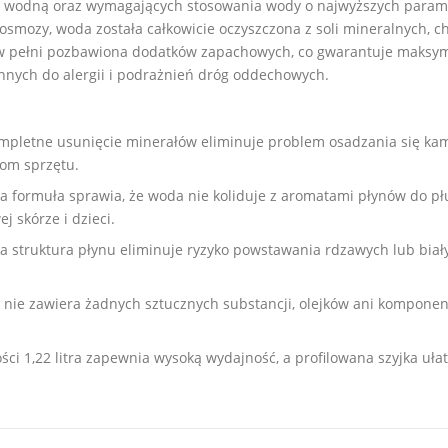
 wodną oraz wymagających stosowania wody o najwyższych param
osmozy, woda została całkowicie oczyszczona z soli mineralnych, c
t w pełni pozbawiona dodatków zapachowych, co gwarantuje maksy
ych do alergii i podrażnień dróg oddechowych.
mpletne usunięcie minerałów eliminuje problem osadzania się ka
iom sprzętu.
formuła sprawia, że woda nie koliduje z aromatami płynów do płu
j skórze i dzieci.
zna struktura płynu eliminuje ryzyko powstawania rdzawych lub bi
 nie zawiera żadnych sztucznych substancji, olejków ani kompone
ci 1,22 litra zapewnia wysoką wydajność, a profilowana szyjka uła