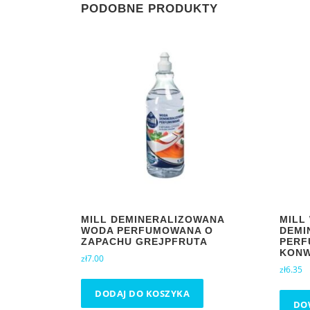
PODOBNE PRODUKTY
MILL DEMINERALIZOWANA
MILL
WODA PERFUMOWANA O
DEMI
ZAPACHU GREJPFRUTA
PERF
KONW
zł
7.00
zł
6.35
DODAJ DO KOSZYKA
DOW