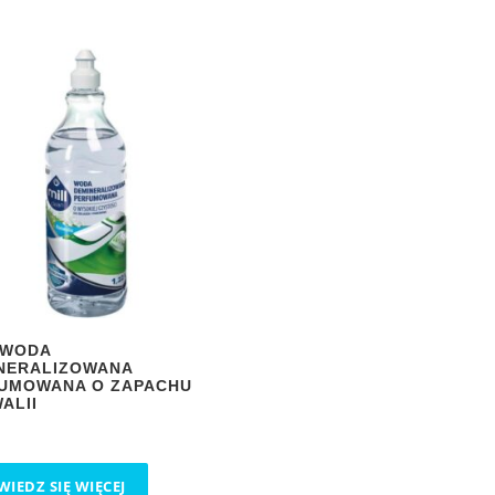
 WODA
NERALIZOWANA
UMOWANA O ZAPACHU
ALII
IEDZ SIĘ WIĘCEJ