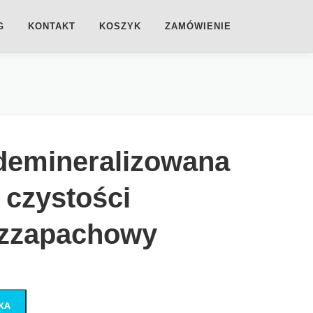
G
KONTAKT
KOSZYK
ZAMÓWIENIE
 demineralizowana
 czystości
ezzapachowy
KA