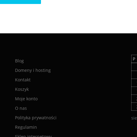
P
Blog
Domeny i hosting
Kontakt
Koszyk
Moje konto
O nas
Polityka prywatności
si
Regulamin
Sklep internetowy