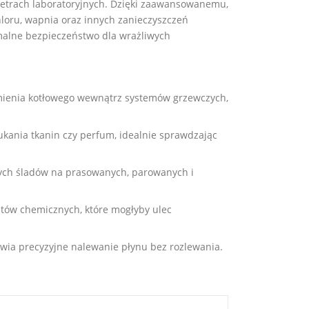
etrach laboratoryjnych. Dzięki zaawansowanemu,
hloru, wapnia oraz innych zanieczyszczeń
malne bezpieczeństwo dla wrażliwych
mienia kotłowego wewnątrz systemów grzewczych,
kania tkanin czy perfum, idealnie sprawdzając
ałych śladów na prasowanych, parowanych i
ntów chemicznych, które mogłyby ulec
twia precyzyjne nalewanie płynu bez rozlewania.