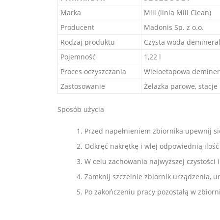
Marka
Mill (linia Mill Clean)
Producent
Madonis Sp. z o.o.
Rodzaj produktu
Czysta woda deminera
Pojemność
1,22 l
Proces oczyszczania
Wieloetapowa deminer
Zastosowanie
Żelazka parowe, stacj
Sposób użycia
Przed napełnieniem zbiornika upewnij się,
Odkręć nakrętkę i wlej odpowiednią ilo
W celu zachowania najwyższej czystości 
Zamknij szczelnie zbiornik urządzenia, u
Po zakończeniu pracy pozostałą w zbior