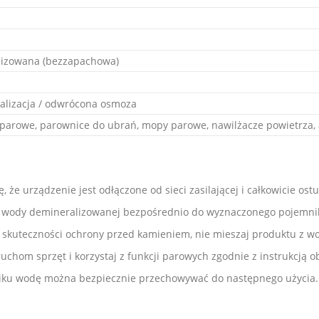
lizowana (bezzapachowa)
alizacja / odwrócona osmoza
e parowe, parownice do ubrań, mopy parowe, nawilżacze powietrz
 że urządzenie jest odłączone od sieci zasilającej i całkowicie ost
ść wody demineralizowanej bezpośrednio do wyznaczonego pojemni
i skuteczności ochrony przed kamieniem, nie mieszaj produktu z wo
ruchom sprzęt i korzystaj z funkcji parowych zgodnie z instrukcją 
niku wodę można bezpiecznie przechowywać do następnego użycia.