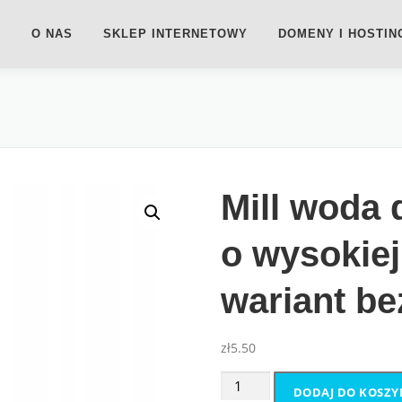
O NAS
SKLEP INTERNETOWY
DOMENY I HOSTIN
Mill woda
o wysokiej
wariant b
zł
5.50
ilość
DODAJ DO KOSZY
Mill