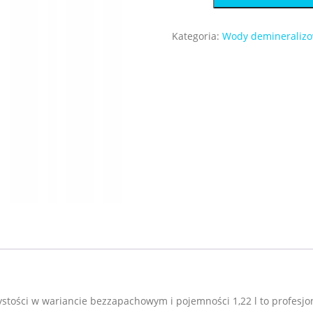
woda
demineralizowana
Kategoria:
Wody demineraliz
o
wysokiej
czystości
wariant
bezzapachowy
ystości w wariancie bezzapachowym i pojemności 1,22 l to profes