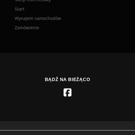
Start
Wynajem samochodów
Zamówienie
BĄDŹ NA BIEŻĄCO