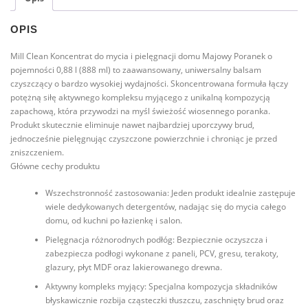
majowy
poranek
OPIS
Mill Clean Koncentrat do mycia i pielęgnacji domu Majowy Poranek o
pojemności 0,88 l (888 ml) to zaawansowany, uniwersalny balsam
czyszczący o bardzo wysokiej wydajności. Skoncentrowana formuła łączy
potężną siłę aktywnego kompleksu myjącego z unikalną kompozycją
zapachową, która przywodzi na myśl świeżość wiosennego poranka.
Produkt skutecznie eliminuje nawet najbardziej uporczywy brud,
jednocześnie pielęgnując czyszczone powierzchnie i chroniąc je przed
zniszczeniem.
Główne cechy produktu
Wszechstronność zastosowania: Jeden produkt idealnie zastępuje
wiele dedykowanych detergentów, nadając się do mycia całego
domu, od kuchni po łazienkę i salon.
Pielęgnacja różnorodnych podłóg: Bezpiecznie oczyszcza i
zabezpiecza podłogi wykonane z paneli, PCV, gresu, terakoty,
glazury, płyt MDF oraz lakierowanego drewna.
Aktywny kompleks myjący: Specjalna kompozycja składników
błyskawicznie rozbija cząsteczki tłuszczu, zaschnięty brud oraz