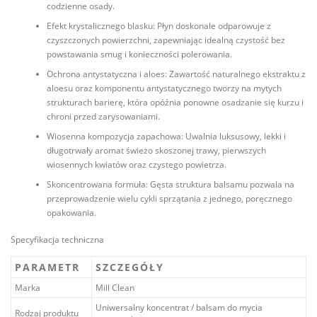
codzienne osady.
Efekt krystalicznego blasku: Płyn doskonale odparowuje z
czyszczonych powierzchni, zapewniając idealną czystość bez
powstawania smug i konieczności polerowania.
Ochrona antystatyczna i aloes: Zawartość naturalnego ekstraktu z
aloesu oraz komponentu antystatycznego tworzy na mytych
strukturach barierę, która opóźnia ponowne osadzanie się kurzu i
chroni przed zarysowaniami.
Wiosenna kompozycja zapachowa: Uwalnia luksusowy, lekki i
długotrwały aromat świeżo skoszonej trawy, pierwszych
wiosennych kwiatów oraz czystego powietrza.
Skoncentrowana formuła: Gęsta struktura balsamu pozwala na
przeprowadzenie wielu cykli sprzątania z jednego, poręcznego
opakowania.
Specyfikacja techniczna
PARAMETR
SZCZEGÓŁY
Marka
Mill Clean
Uniwersalny koncentrat / balsam do mycia
Rodzaj produktu