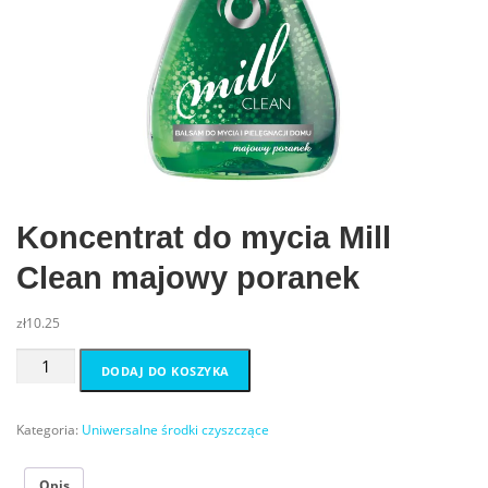
Koncentrat do mycia Mill
Clean majowy poranek
zł
10.25
ilość
DODAJ DO KOSZYKA
Koncentrat
do
mycia
Kategoria:
Uniwersalne środki czyszczące
Mill
Clean
Opis