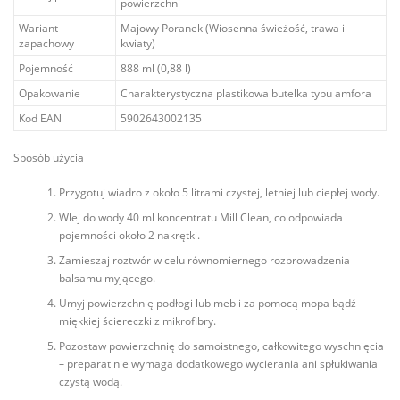
powierzchni
Wariant
Majowy Poranek (Wiosenna świeżość, trawa i
zapachowy
kwiaty)
Pojemność
888 ml (0,88 l)
Opakowanie
Charakterystyczna plastikowa butelka typu amfora
Kod EAN
5902643002135
Sposób użycia
Przygotuj wiadro z około 5 litrami czystej, letniej lub ciepłej wody.
Wlej do wody 40 ml koncentratu Mill Clean, co odpowiada
pojemności około 2 nakrętki.
Zamieszaj roztwór w celu równomiernego rozprowadzenia
balsamu myjącego.
Umyj powierzchnię podłogi lub mebli za pomocą mopa bądź
miękkiej ściereczki z mikrofibry.
Pozostaw powierzchnię do samoistnego, całkowitego wyschnięcia
– preparat nie wymaga dodatkowego wycierania ani spłukiwania
czystą wodą.