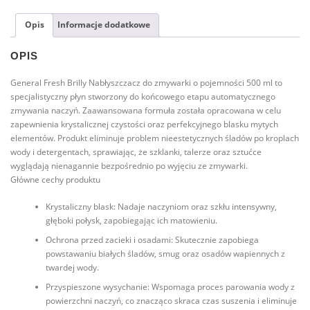
do
Opis
Informacje dodatkowe
zmywarki
500ml
OPIS
General Fresh Brilly Nabłyszczacz do zmywarki o pojemności 500 ml to
specjalistyczny płyn stworzony do końcowego etapu automatycznego
zmywania naczyń. Zaawansowana formuła została opracowana w celu
zapewnienia krystalicznej czystości oraz perfekcyjnego blasku mytych
elementów. Produkt eliminuje problem nieestetycznych śladów po kroplach
wody i detergentach, sprawiając, że szklanki, talerze oraz sztućce
wyglądają nienagannie bezpośrednio po wyjęciu ze zmywarki.
Główne cechy produktu
Krystaliczny blask: Nadaje naczyniom oraz szkłu intensywny,
głęboki połysk, zapobiegając ich matowieniu.
Ochrona przed zacieki i osadami: Skutecznie zapobiega
powstawaniu białych śladów, smug oraz osadów wapiennych z
twardej wody.
Przyspieszone wysychanie: Wspomaga proces parowania wody z
powierzchni naczyń, co znacząco skraca czas suszenia i eliminuje