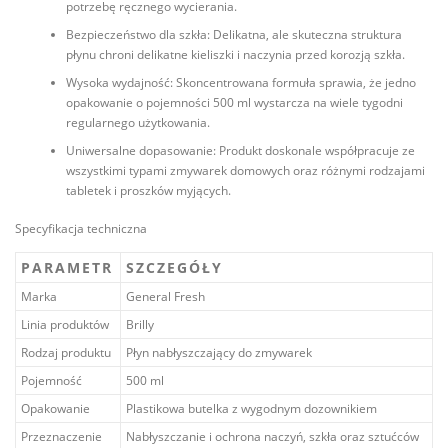
potrzebę ręcznego wycierania.
Bezpieczeństwo dla szkła: Delikatna, ale skuteczna struktura
płynu chroni delikatne kieliszki i naczynia przed korozją szkła.
Wysoka wydajność: Skoncentrowana formuła sprawia, że jedno
opakowanie o pojemności 500 ml wystarcza na wiele tygodni
regularnego użytkowania.
Uniwersalne dopasowanie: Produkt doskonale współpracuje ze
wszystkimi typami zmywarek domowych oraz różnymi rodzajami
tabletek i proszków myjących.
Specyfikacja techniczna
PARAMETR
SZCZEGÓŁY
Marka
General Fresh
Linia produktów
Brilly
Rodzaj produktu
Płyn nabłyszczający do zmywarek
Pojemność
500 ml
Opakowanie
Plastikowa butelka z wygodnym dozownikiem
Przeznaczenie
Nabłyszczanie i ochrona naczyń, szkła oraz sztućców