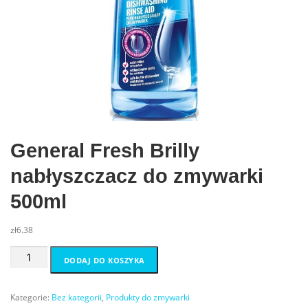
General Fresh Brilly
nabłyszczacz do zmywarki
500ml
zł
6.38
ilość
DODAJ DO KOSZYKA
General
Fresh
Brilly
Kategorie:
Bez kategorii
,
Produkty do zmywarki
nabłyszczacz