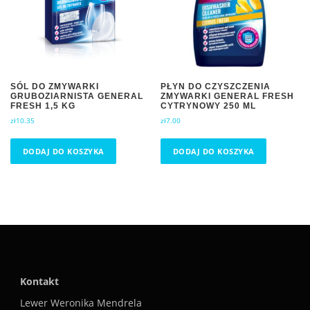
SÓL DO ZMYWARKI
PŁYN DO CZYSZCZENIA
GRUBOZIARNISTA GENERAL
ZMYWARKI GENERAL FRESH
FRESH 1,5 KG
CYTRYNOWY 250 ML
zł
10.35
zł
7.00
DODAJ DO KOSZYKA
DODAJ DO KOSZYKA
Kontakt
Lewer Weronika Mendrela